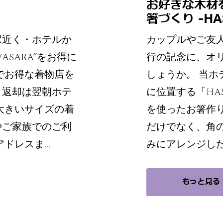
お好きな木材
箸づくり -HA
駅近く・ホテルか
カップルやご友
SARA”をお得に
行の記念に、オ
でお得な着物店を
しょうか。 当ホ
、返却は翌朝ホテ
に位置する「HAS
大きいサイズの着
を使ったお箸作
やご家族でのご利
だけでなく、角
アドレスま…
みにアレンジし
もっと見る